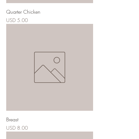
Quarter Chicken
Precio
USD 5.00
Breast
Precio
USD 8.00