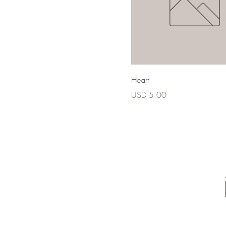
Heart
Precio
USD 5.00