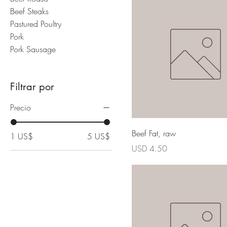
Beef Steaks
Pastured Poultry
Pork
Pork Sausage
Filtrar por
Precio
Beef Fat, raw
1 US$
5 US$
Precio
USD 4.50