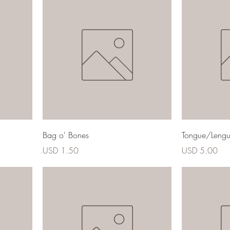
Bag o' Bones
Tongue/Leng
Precio
Precio
USD 1.50
USD 5.00