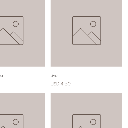
ua
Liver
Precio
USD 4.50